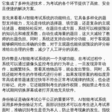
它集成了多种先进技术，为考试的各个环节提供了高效、安全
且便捷的解决方案。
首先来看看AI智能考试系统的功能特点。它具备多样化的题
型支持能力，无论是传统的选择题、填空题，还是复杂的主观
论述题，都能轻松应对。在题目生成方面，系统可以根据预设
的知识点和难度系数，自动生成海量的题目，这大大减轻了教
师的出题负担。同时，系统还支持自动评分功能，对于客观题
能够瞬间给出准确的分数，对于主观题也能依据预设的评分标
准给出合理的分数，减少了人工评分的误差。
防作弊是AI智能考试系统的一个关键功能。在考试过程中，
系统可以通过摄像头监控考生的行为举止，一旦发现异常动
作，如频繁转头、查看其他物品等，就会发出警告。同时，系
统还能对考生的作答模式进行分析，如果发现答案的相似度异
常高或者答题速度过快等不符合正常考试规律的情况，也会进
行标记。此外，它还能限制考生的操作权限，例如禁止考生在
考试期间切换屏幕或者打开其他无关软件。
身份验证是确保考试公平公正的重要环节。AI智能考试系统
采用多种身份验证方式。面部识别技术可以在考生进入考试界
面时，准确识别考生是否为本人，防止替考现象的发生。指纹