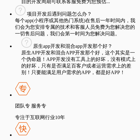
目的开发周期可联系客服免费为您预估...
项目开发后遇到问题怎么办？
每个app(小程序或其他热门系统)在售后一年时间内，我
们会为您安排专属的技术和客服人员免费为您解决您的
一切售后问题，我们会第一时间为您解决问题。
原生app开发和混合app开发那个好？
原生APP开发和混合APP开发那个好，这个其实是一
个伪命题！APP开发没有工具上的好坏，没有模式上
的好坏，只有是否满足百客户或者运营需求上的差
别！只要能满足用户需求的APP，都是好APP！
团队专 服务专
专注于互联网行业10年