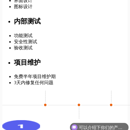
界面设计
图标设计
内部测试
功能测试
安全性测试
验收测试
项目维护
免费半年项目维护期
3天内修复任何问题
可以介绍下你们的产品么
你们是怎么收费的呢