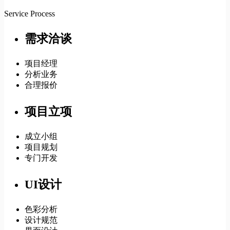
Service Process
需求洽谈
项目经理
分析业务
合理报价
项目立项
成立小组
项目规划
专门开发
UI设计
色彩分析
设计规范