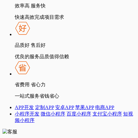
效率高 服务快
快速高效完成项目需求
品质好 售后好
优良的服务品质值得信赖
省费用 省心力
一站式服务省钱省心
APP开发
定制APP
安卓APP
苹果APP
电商APP
小程序开发
微信小程序
百度小程序
支付宝小程序
短视
频小程序