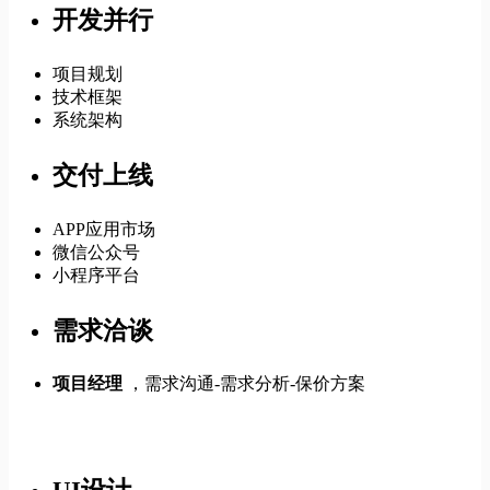
开发并行
项目规划
技术框架
系统架构
交付上线
APP应用市场
微信公众号
小程序平台
需求洽谈
项目经理
，需求沟通-需求分析-保价方案