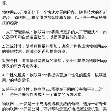
等。
物联网app开发正处于一个快速发展的阶段。随着技术的不断
进步，物联网app将变得更加智能和互联。以下是一些值得关
注的趋势：
1. 人工智能集成：物联网app将集成更多的人工智能技术，如
机器学习和自然语言处理，以提供更智能的服务。
2. 边缘计算：随着数据量的增加，边缘计算将成为物联网app
的关键技术，以减少延迟和提高效率。
3. 安全性：随着物联网设备的增加，安全性将成为物联网app
开发的重要考虑因素。
4. 个性化服务：物联网app将提供更加个性化的服务，以满足
用户的特定需求。
5. 跨平台兼容性：物联网app需要在不同的设备和平台上运
行，跨平台兼容性将成为一个重要的考虑因素。
物联网app开发是一个充满机遇和挑战的领域。选择一家专业
的物联网app开发公司，可以帮助您更好地把握这些机遇，实