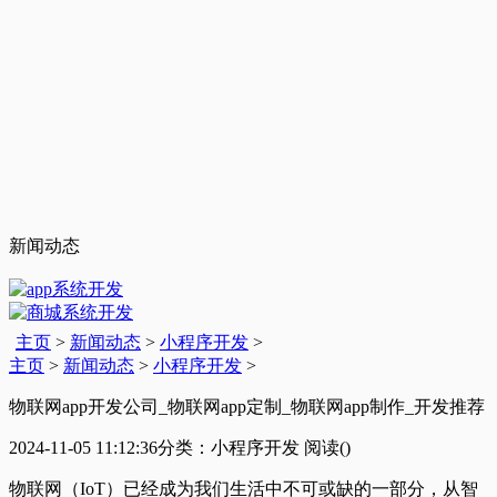
新闻动态
主页
>
新闻动态
>
小程序开发
>
主页
>
新闻动态
>
小程序开发
>
物联网app开发公司_物联网app定制_物联网app制作_开发推荐
2024-11-05 11:12:36
分类：小程序开发
阅读(
)
物联网（IoT）已经成为我们生活中不可或缺的一部分，从智