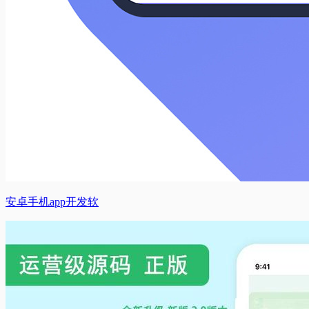
安卓手机app开发软