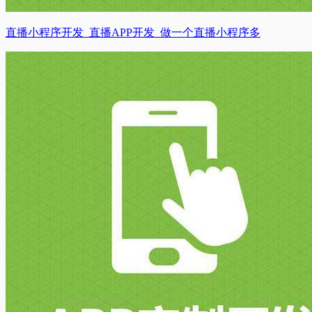
直播小程序开发_直播APP开发_做一个直播小程序多