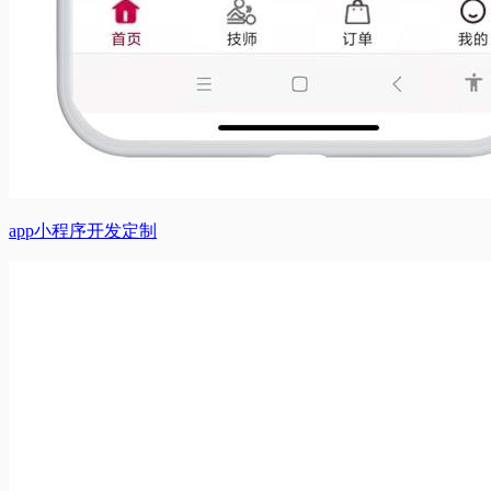
app小程序开发定制