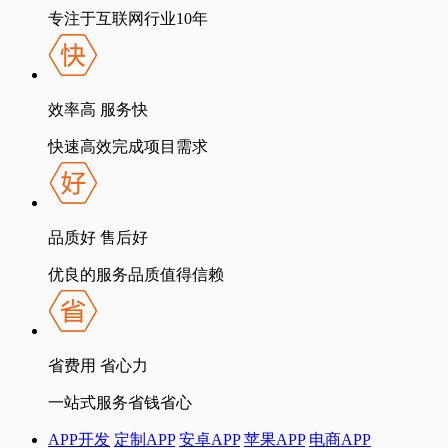
专注于互联网行业10年
效率高 服务快
快速高效完成项目需求
品质好 售后好
优良的服务品质值得信赖
省费用 省心力
一站式服务省钱省心
APP开发
定制APP
安卓APP
苹果APP
电商APP