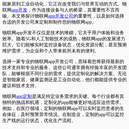
能家居到工业自动化，它正在改变我们与世界互动的方式。物
联网
app开发
，作为连接设备与人的桥梁，其重要性不言而
喻。本文将探讨物联网
app开发公司
的重要性，以及如何选择
合适的开发公司来定制和制作您的物联网app。
物联网app开发不仅仅是技术的堆砌，它关乎用户体验和业务
效率。随着5G和人工智能技术的成熟，物联网app的发展潜力
巨大。它们能够实时监控设备状态，优化资源分配，甚至预测
维护需求，为企业和个人带来前所未有的便利。
选择一家专业的物联网app开发公司，意味着您将获得最新的
技术支持和专业的服务。这些公司通常拥有经验丰富的开发团
队，能够根据不同行业的需求，提供定制化的解决方案。无论
是智能家居、健康监测还是工业自动化，他们都能提供专业的
建议和技术支持。
物联网
app定制
是满足特定业务需求的关键。每个行业都有其
独特的挑战和机遇，定制化的app能够更好地适应这些需求。
例如，在医疗领域，定制的物联网app可以实时监控患者的生
命体征，及时预警异常情况。在制造业，定制的app可以监控
生产线的运行状态，优化生产流程。