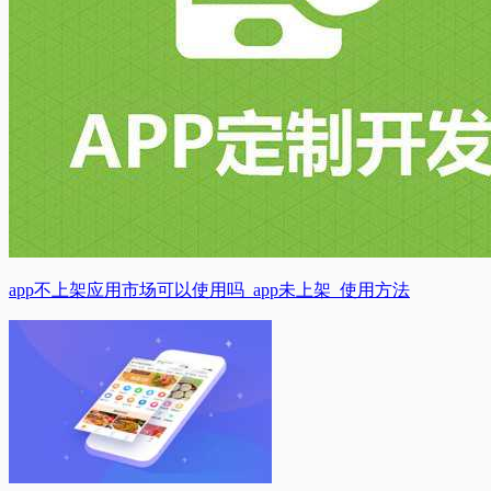
app不上架应用市场可以使用吗_app未上架_使用方法