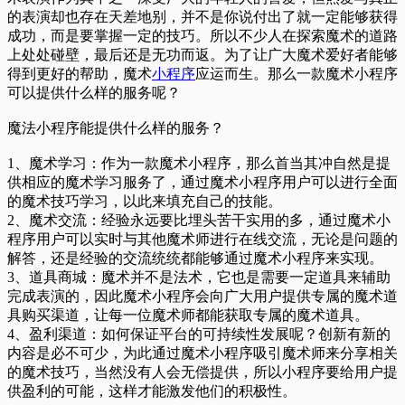
的表演却也存在天差地别，并不是你说付出了就一定能够获得
成功，而是要掌握一定的技巧。所以不少人在探索魔术的道路
上处处碰壁，最后还是无功而返。为了让广大魔术爱好者能够
得到更好的帮助，魔术
小程序
应运而生。那么一款魔术小程序
可以提供什么样的服务呢？
魔法小程序能提供什么样的服务？
1、魔术学习：作为一款魔术小程序，那么首当其冲自然是提
供相应的魔术学习服务了，通过魔术小程序用户可以进行全面
的魔术技巧学习，以此来填充自己的技能。
2、魔术交流：经验永远要比埋头苦干实用的多，通过魔术小
程序用户可以实时与其他魔术师进行在线交流，无论是问题的
解答，还是经验的交流统统都能够通过魔术小程序来实现。
3、道具商城：魔术并不是法术，它也是需要一定道具来辅助
完成表演的，因此魔术小程序会向广大用户提供专属的魔术道
具购买渠道，让每一位魔术师都能获取专属的魔术道具。
4、盈利渠道：如何保证平台的可持续性发展呢？创新有新的
内容是必不可少，为此通过魔术小程序吸引魔术师来分享相关
的魔术技巧，当然没有人会无偿提供，所以小程序要给用户提
供盈利的可能，这样才能激发他们的积极性。