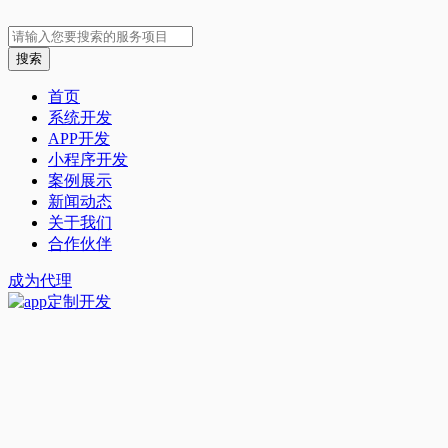
首页
系统开发
APP开发
小程序开发
案例展示
新闻动态
关于我们
合作伙伴
成为代理