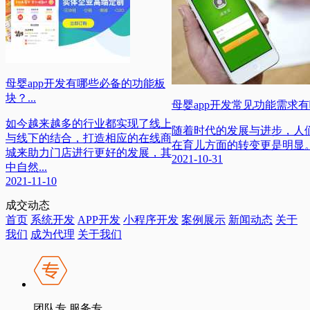
母婴app开发有哪些必备的功能板
块？...
母婴app开发常见功能需求有哪
如今越来越多的行业都实现了线上
随着时代的发展与进步，人
与线下的结合，打造相应的在线商
在育儿方面的转变更是明显。越
城来助力门店进行更好的发展，其
2021-10-31
中自然...
2021-11-10
成交动态
首页
系统开发
APP开发
小程序开发
案例展示
新闻动态
关于
我们
成为代理
关于我们
团队专 服务专