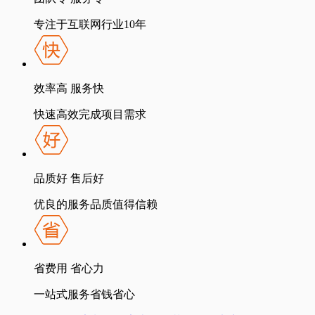
专注于互联网行业10年
效率高 服务快
快速高效完成项目需求
品质好 售后好
优良的服务品质值得信赖
省费用 省心力
一站式服务省钱省心