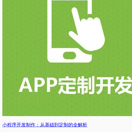
小程序开发制作：从基础到定制的全解析