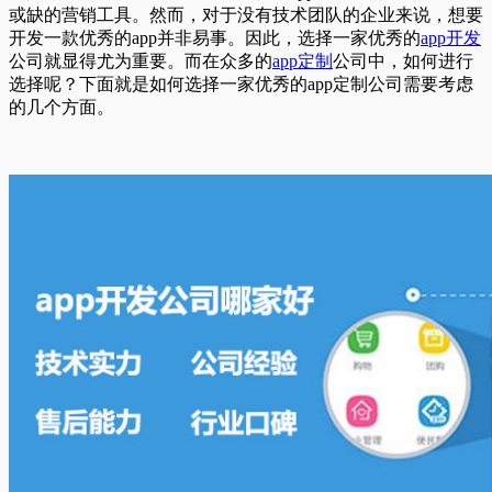
或缺的营销工具。然而，对于没有技术团队的企业来说，想要
开发一款优秀的app并非易事。因此，选择一家优秀的
app开发
公司就显得尤为重要。而在众多的
app定制
公司中，如何进行
选择呢？下面就是如何选择一家优秀的app定制公司需要考虑
的几个方面。