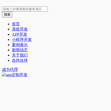
首页
系统开发
APP开发
小程序开发
案例展示
新闻动态
关于我们
合作伙伴
成为代理