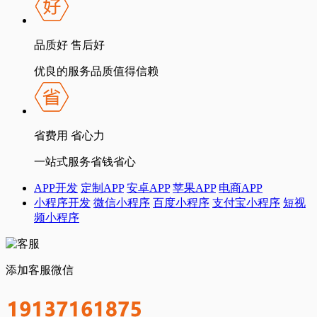
品质好 售后好
优良的服务品质值得信赖
省费用 省心力
一站式服务省钱省心
APP开发
定制APP
安卓APP
苹果APP
电商APP
小程序开发
微信小程序
百度小程序
支付宝小程序
短视
频小程序
添加客服微信