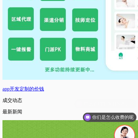
app开发定制的价钱
成交动态
最新新闻
你们是怎么收费的呢