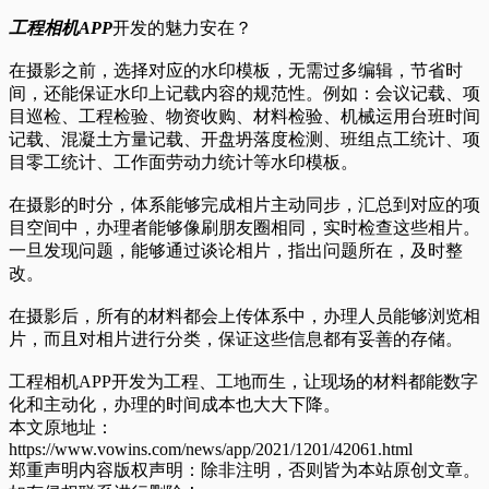
工程相机APP
开发的魅力安在？
在摄影之前，选择对应的水印模板，无需过多编辑，节省时
间，还能保证水印上记载内容的规范性。例如：会议记载、项
目巡检、工程检验、物资收购、材料检验、机械运用台班时间
记载、混凝土方量记载、开盘坍落度检测、班组点工统计、项
目零工统计、工作面劳动力统计等水印模板。
在摄影的时分，体系能够完成相片主动同步，汇总到对应的项
目空间中，办理者能够像刷朋友圈相同，实时检查这些相片。
一旦发现问题，能够通过谈论相片，指出问题所在，及时整
改。
在摄影后，所有的材料都会上传体系中，办理人员能够浏览相
片，而且对相片进行分类，保证这些信息都有妥善的存储。
工程相机APP开发为工程、工地而生，让现场的材料都能数字
化和主动化，办理的时间成本也大大下降。
本文原地址：
https://www.vowins.com/news/app/2021/1201/42061.html
郑重声明内容版权声明：除非注明，否则皆为本站原创文章。