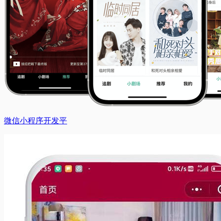
微信小程序开发平