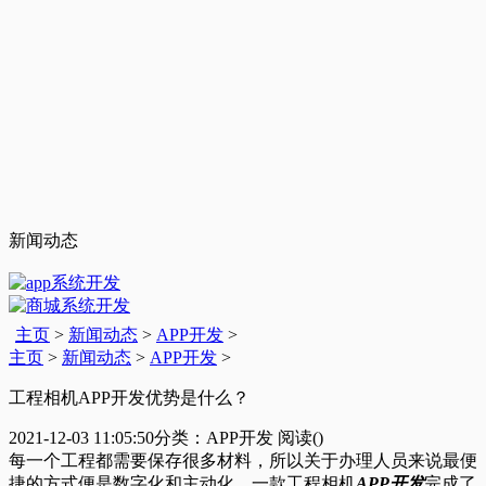
新闻动态
主页
>
新闻动态
>
APP开发
>
主页
>
新闻动态
>
APP开发
>
工程相机APP开发优势是什么？
2021-12-03 11:05:50
分类：APP开发
阅读(
)
每一个工程都需要保存很多材料，所以关于办理人员来说最便
捷的方式便是数字化和主动化。一款工程相机
APP开发
完成了