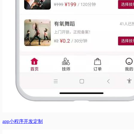
app小程序开发定制